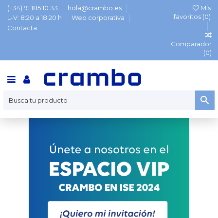
(+34) 91 185 10 33
hola@crambo.es
Mis
favoritos (
0
)
L-V: 8:20 a 18:20 h
Web corporativa
Contacta
Comparador
(
0
)