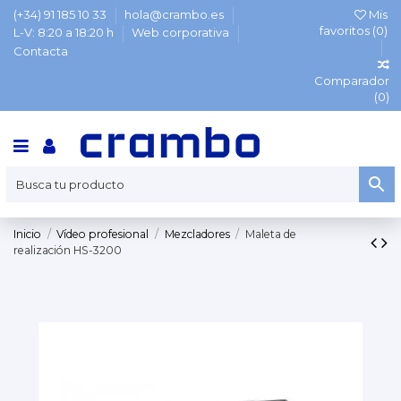
(+34) 91 185 10 33
hola@crambo.es
Mis
favoritos (
0
)
L-V: 8:20 a 18:20 h
Web corporativa
Contacta
Comparador
(
0
)
Inicio
Vídeo profesional
Mezcladores
Maleta de
realización HS-3200