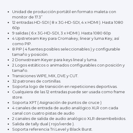
Unidad de producción portátil en formato maleta con
monitor de 17.3”
12 entradas HD-SDI ( 8 x 3G-HD-SDI, 4 x HDMI ). Hasta 1080
60p
9 salidas ( 6 x 3G-HD-SDI, 3 x HDMI ). Hasta 1080 60p
4 Upstreteam Key para Cromakey, linear y luma Key, así
como PIP.
8 PIP ( 4 fuentes posibles seleccionables ) y configurable
tamaño y posición.
2 Donwstream Keyer para keys lineal y luma.
2 Logos estáticos o animados configurables con posición y
tamaño.
Transiciones WIPE, MIX, DVE y CUT.
32 patrones de cortinillas.
Soporta logo de transición en repeticiones deportivas.
Cualquiera de las 12 entradas puede ser usada como frame
store.
Soporta XPT ( Asignación de puntos de cruce )
4 canales de entrada de audio analógico XLR con cada
canal con cuatro pistas de audio
2 canales de salida de audio analógico XLR desembebidos.
Salida de tally dual ( rojo/verde ).
Soporta referencia Tri.Level y Black Burst.