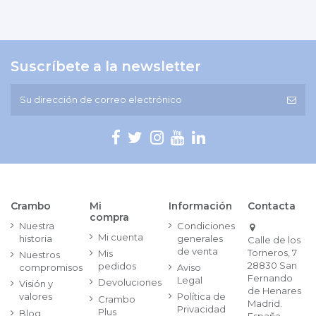
Suscríbete a la newsletter
Crambo
Mi
Información
Contacta
compra
Nuestra
Condiciones
Mi cuenta
historia
generales
Calle de los
de venta
Torneros, 7
Mis
Nuestros
28830 San
pedidos
compromisos
Aviso
Fernando
Legal
Devoluciones
Visión y
de Henares
valores
Política de
Crambo
Madrid.
Privacidad
Plus
Blog
España