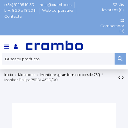
(+34) 91 185 10 33
hola@crambo.es
Mis
favoritos (
0
)
L-V: 8:20 a 18:20 h
Web corporativa
Contacta
Comparador
(
0
)
Inicio
Monitores
Monitores gran formato (desde 75")
Monitor Philips 75BDL4511D/00