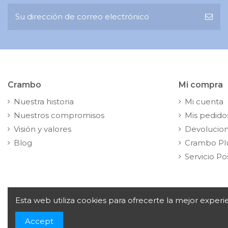
Crambo
Mi compra
Nuestra historia
Mi cuenta
Nuestros compromisos
Mis pedido
Visión y valores
Devolucio
Blog
Crambo Pl
Servicio Po
Esta web utiliza cookies para ofrecerte la mejor exper
Copyright© 2024
Crambo, S.A. Av. de la Vía Láctea, 1,
Accept