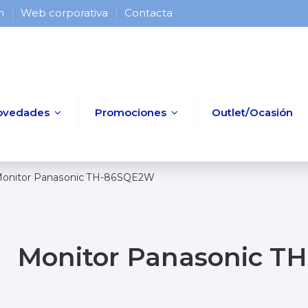
 h
Web corporativa
Contacta
ovedades
Promociones
Outlet/Ocasión
onitor Panasonic TH-86SQE2W
Monitor Panasonic 