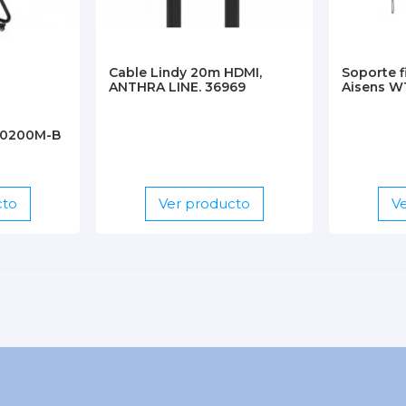
62,9 kg
Horizontal/Vertical
Cable Lindy 20m HDMI,
Soporte f
ANTHRA LINE. 36969
Aisens W
20200M-B
cto
Ver producto
V