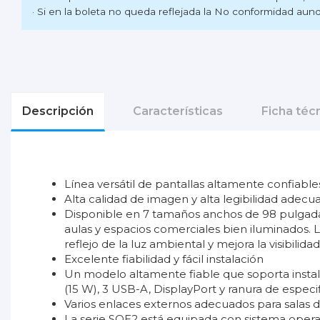
· Si en la boleta no queda reflejada la No conformidad aunq
Descripción
Características
Ficha téc
Línea versátil de pantallas altamente confiable
Alta calidad de imagen y alta legibilidad adecu
Disponible en 7 tamaños anchos de 98 pulgadas 
aulas y espacios comerciales bien iluminados. 
reflejo de la luz ambiental y mejora la visibilidad
Excelente fiabilidad y fácil instalación
Un modelo altamente fiable que soporta instala
(15 W), 3 USB-A, DisplayPort y ranura de espec
Varios enlaces externos adecuados para salas d
La serie SQE2 está equipada con sistema operat