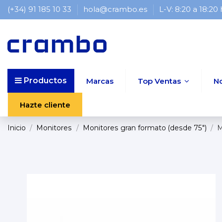
(+34) 91 185 10 33
hola@crambo.es
L-V: 8:20 a 18:20
Productos
Marcas
Top Ventas
N
Hazte cliente
Inicio
Monitores
Monitores gran formato (desde 75")
M