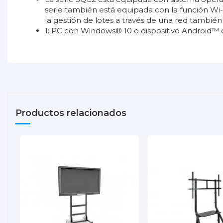
serie también está equipada con la función Wi-
la gestión de lotes a través de una red también
1: PC con Windows® 10 o dispositivo Android™ c
DAT_Panasonic_SQE2.pdf
No reviews
Brillo
Descargas (677.27k)
Uso intensivo
Resolución
Marco
Productos relacionados
Contraste
SoC/Memoria interna
Garantía
WiFi
VESA
Tamaño