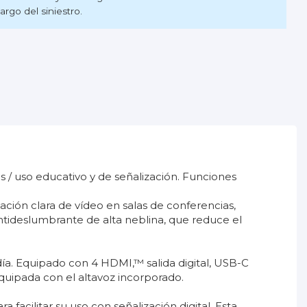
rgo del siniestro.
s / uso educativo y de señalización. Funciones
ción clara de vídeo en salas de conferencias,
ntideslumbrante de alta neblina, que reduce el
día. Equipado con 4 HDMI,™ salida digital, USB-C
quipada con el altavoz incorporado.
acilitar su uso con señalización digital. Esta