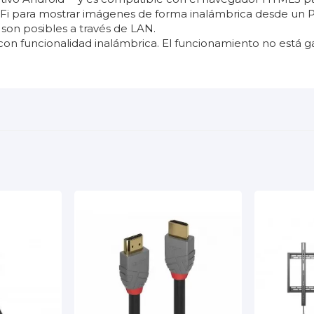
Fi para mostrar imágenes de forma inalámbrica desde un PC
 son posibles a través de LAN.
on funcionalidad inalámbrica. El funcionamiento no está gar
500 cd/m²
24/7
3840x2160 (4K)
N/A
1.100:1
No
3 años
Si
600x400 mm
86"