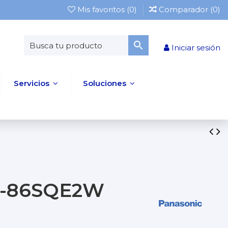
Mis favoritos (
0
)
Comparador (
0
)
Iniciar sesión
Servicios
Soluciones
TH-86SQE2W