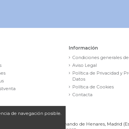
Información
Condiciones generales de
s
Aviso Legal
nes
Política de Privacidad y P
Datos
us
Política de Cookies
stventa
Contacta
iencia de navegación posible.
 Segunda Planta, | 28830 San Fernando de Henares, Madrid (E