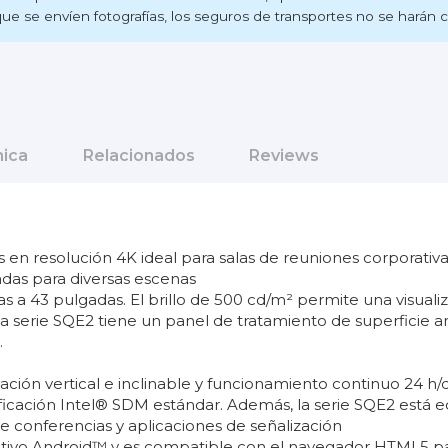
ue se envíen fotografías, los seguros de transportes no se harán ca
nica
Relacionados
Reviews
s en resolución 4K ideal para salas de reuniones corporativa
adas para diversas escenas
a 43 pulgadas. El brillo de 500 cd/m² permite una visualiza
La serie SQE2 tiene un panel de tratamiento de superficie a
.
ción vertical e inclinable y funcionamiento continuo 24 h/
ificación Intel® SDM estándar. Además, la serie SQE2 está e
e conferencias y aplicaciones de señalización
ivo Android™ y es compatible con el navegador HTML5 para f