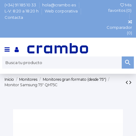
(+34) 91 185 10 33
hola@crambo.es
Mis
favoritos (
0
)
L-V: 8:20 a 18:20 h
Web corporativa
Contacta
Comparador
(
0
)
Inicio
Monitores
Monitores gran formato (desde 75")
Monitor Samsung 75" QH75C