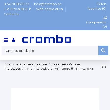
(+34) 91 185 10 33
hola@crambo.es
Mis
favoritos (
0
)
L-V: 8:20 a 18:20 h
Web corporativa
Contacta
Comparador
(
0
)
Inicio
Soluciones educativas
Monitores / Paneles
Interactivos
Panel Interactivo SMART Board® 75" MX275-V5