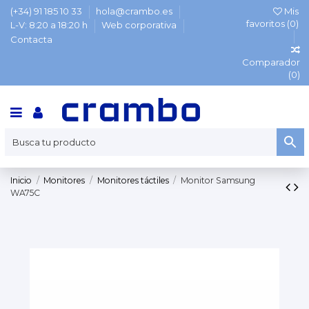
(+34) 91 185 10 33
hola@crambo.es
Mis
favoritos (
0
)
L-V: 8:20 a 18:20 h
Web corporativa
Contacta
Comparador
(
0
)
Inicio
Monitores
Monitores táctiles
Monitor Samsung
WA75C