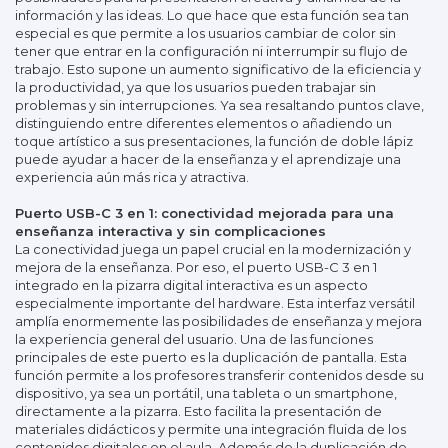
información y las ideas. Lo que hace que esta función sea tan
especial es que permite a los usuarios cambiar de color sin
tener que entrar en la configuración ni interrumpir su flujo de
trabajo. Esto supone un aumento significativo de la eficiencia y
la productividad, ya que los usuarios pueden trabajar sin
problemas y sin interrupciones. Ya sea resaltando puntos clave,
distinguiendo entre diferentes elementos o añadiendo un
toque artístico a sus presentaciones, la función de doble lápiz
puede ayudar a hacer de la enseñanza y el aprendizaje una
experiencia aún más rica y atractiva.
Puerto USB-C 3 en 1: conectividad mejorada para una
enseñanza interactiva y sin complicaciones
La conectividad juega un papel crucial en la modernización y
mejora de la enseñanza. Por eso, el puerto USB-C 3 en 1
integrado en la pizarra digital interactiva es un aspecto
especialmente importante del hardware. Esta interfaz versátil
amplía enormemente las posibilidades de enseñanza y mejora
la experiencia general del usuario. Una de las funciones
principales de este puerto es la duplicación de pantalla. Esta
función permite a los profesores transferir contenidos desde su
dispositivo, ya sea un portátil, una tableta o un smartphone,
directamente a la pizarra. Esto facilita la presentación de
materiales didácticos y permite una integración fluida de los
contenidos digitales en el aula. Además de la duplicación de