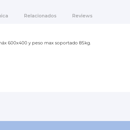
nica
Relacionados
Reviews
sa máx 600x400 y peso max soportado 85kg.
Suelo
85 kg
Gris
5 años
Indoor