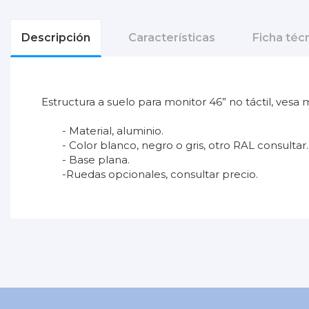
Descripción
Características
Ficha téc
Estructura a suelo para monitor 46” no táctil, ve
- Material, aluminio.
- Color blanco, negro o gris, otro RAL consultar.
- Base plana.
-Ruedas opcionales, consultar precio.
Seristylu_TOUCHSCREEN.pdf
No reviews
Ubicación
Descargas (408.76k)
Peso soportado
Color
Garantía
Uso