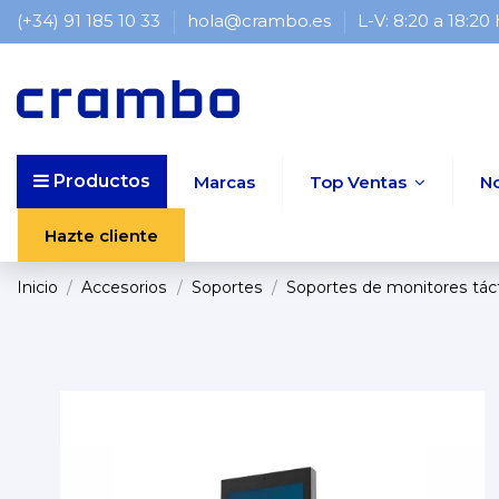
(+34) 91 185 10 33
hola@crambo.es
L-V: 8:20 a 18:20
Productos
Marcas
Top Ventas
N
Hazte cliente
Inicio
Accesorios
Soportes
Soportes de monitores tácti