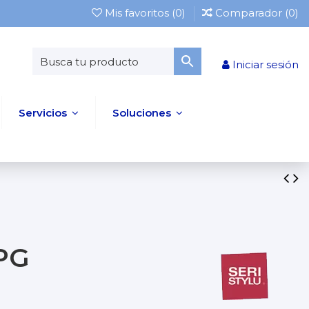
Mis favoritos (
0
)
Comparador (
0
)
Iniciar sesión
Servicios
Soluciones
0PG