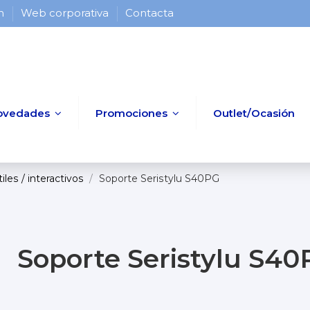
 h
Web corporativa
Contacta
ovedades
Promociones
Outlet/Ocasión
les / interactivos
Soporte Seristylu S40PG
Soporte Seristylu S4