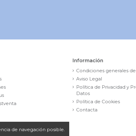
46"
Información
Condiciones generales de
s
Aviso Legal
nes
Política de Privacidad y P
Datos
us
Política de Cookies
stventa
Contacta
iencia de navegación posible.