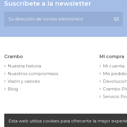
Suscríbete a la newsletter
Tamaño
Crambo
Mi compra
Nuestra historia
Mi cuenta
Nuestros compromisos
Mis pedido
Visión y valores
Devolucio
Blog
Crambo Pl
Servicio Po
Esta web utiliza cookies para ofrecerte la mejor exper