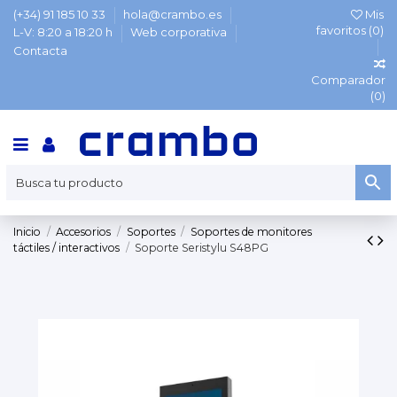
(+34) 91 185 10 33
hola@crambo.es
Mis
favoritos (
0
)
L-V: 8:20 a 18:20 h
Web corporativa
Contacta
Comparador
(
0
)
Inicio
Accesorios
Soportes
Soportes de monitores
táctiles / interactivos
Soporte Seristylu S48PG