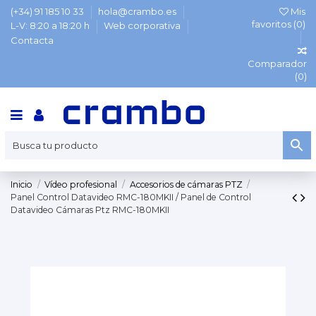
(+34) 91 185 10 33
hola@crambo.es
Mis
favoritos (
0
)
L-V: 8:20 a 18:20 h
Web corporativa
Contacta
Comparador
(
0
)
Inicio
Vídeo profesional
Accesorios de cámaras PTZ
Panel Control Datavideo RMC-180MKII / Panel de Control
Datavideo Cámaras Ptz RMC-180MKII