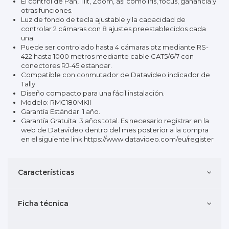
El control de Pan, Tilt, Zoom, así como Iris, focus, ganancia y
otras funciones.
Luz de fondo de tecla ajustable y la capacidad de
controlar 2 cámaras con 8 ajustes preestablecidos cada
una.
Puede ser controlado hasta 4 cámaras ptz mediante RS-
422 hasta 1000 metros mediante cable CAT5/6/7 con
conectores RJ-45 estandar.
Compatible con conmutador de Datavideo indicador de
Tally.
Diseño compacto para una fácil instalación.
Modelo: RMC180MKII
Garantía Estándar: 1 año.
Garantía Gratuita: 3 años total. Es necesario registrar en la
web de Datavideo dentro del mes posterior a la compra
en el siguiente link
https://www.datavideo.com/eu/register
Características
Ficha técnica