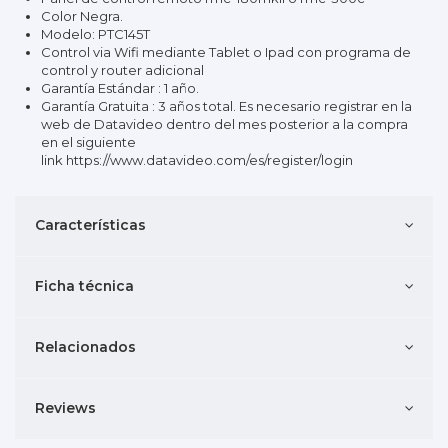
Color Negra.
Modelo: PTC145T
Control via Wifi mediante Tablet o Ipad con programa de
control y router adicional
Garantía Estándar : 1 año.
Garantía Gratuita : 3 años total. Es necesario registrar en la
web de Datavideo dentro del mes posterior a la compra
en el siguiente
link
https://www.datavideo.com/es/register/login
Características
Ficha técnica
Relacionados
Reviews