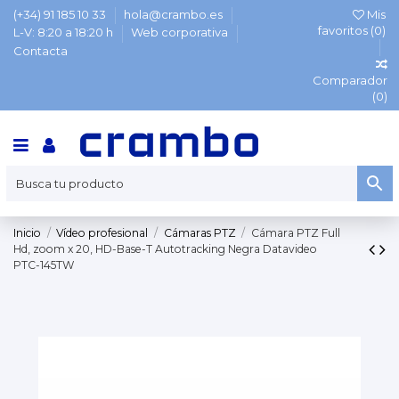
(+34) 91 185 10 33
hola@crambo.es
Mis
favoritos (
0
)
L-V: 8:20 a 18:20 h
Web corporativa
Contacta
Comparador
(
0
)
Inicio
Vídeo profesional
Cámaras PTZ
Cámara PTZ Full
Hd, zoom x 20, HD-Base-T Autotracking Negra Datavideo
PTC-145TW