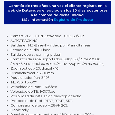
Garantía de tres años una vez el cliente registra en la
web de Datavideo el equipo en los 30 días posteriores
a la compra de dicha unidad.
Más información
Registro de Producto
Cámara PTZ Full Hd Datavideo 1 CMOS 1/2,8"
AUTOTRACKING
Salidas en HD-Base-T y video por IP simultaneas.
Entrada de audio : Linea.
Salida video streaming ip dual.
Formatos de señal soportados 1080p 60 /59.94 /50 /30
/29.97 /25 Hz 1080i 60 /59.94 /50 Hz, 720p 60 /59.94 /50 Hz,
Zoom optico x 20, digital x 10.
Distancia focal : 5.2-98mm.
Posicionador Pan: 340°
Tilt: +90° to -30°.
Velocidad de Pan: 1~60°/sec
Velocidad de Tilt: 1~30°/sec
Posibilidad de instalación desktop o techo.
Protocolos de Red ; RTSP, RTMP, SRT.
Compresion de video H.264/H.265.
Doble tally.
Panel de control remoto rmc-180mkII o rmc-300c