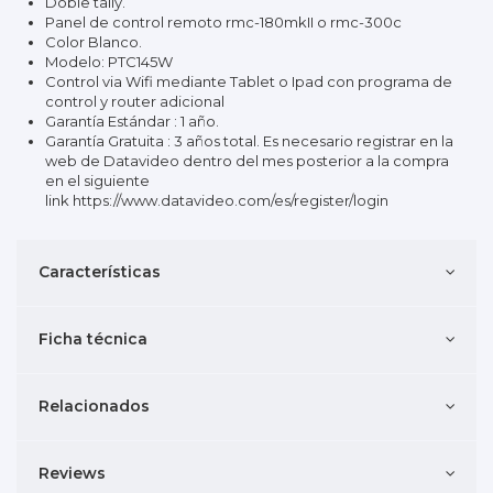
Doble tally.
Panel de control remoto rmc-180mkII o rmc-300c
Color Blanco.
Modelo: PTC145W
Control via Wifi mediante Tablet o Ipad con programa de
control y router adicional
Garantía Estándar : 1 año.
Garantía Gratuita : 3 años total. Es necesario registrar en la
web de Datavideo dentro del mes posterior a la compra
en el siguiente
link
https://www.datavideo.com/es/register/login
Características
Ficha técnica
Relacionados
Reviews