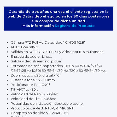
Garantía de tres años una vez el cliente registra en la
web de Datavideo el equipo en los 30 días posteriores
a la compra de dicha unidad.
Más información
Registro de Producto
Cámara PTZ Full Hd Datavideo 1 CMOS 1/2,8"
AUTOTRACKING
Salidas en 3G-HD-SDI, HDMI y video por IP simultaneas.
Entrada de audio : Linea.
Salida video streaming ip dual.
Formatos de señal soportados 1080p 60 /59.94 /50 /30
/29.97 /25 Hz 1080i 60 /59.94 /50 Hz, 720p 60 /59.94 /50 Hz,
Zoom optico x 20, digital x 10.
Distancia focal : 5.2-98mm.
Posicionador Pan: 340°
Tilt: +90° to -30°.
Velocidad de Pan: 1~60°/sec
Velocidad de Tilt: 1~30°/sec
Posibilidad de instalación desktop o techo.
Protocolos de Red ; RTSP, RTMP, SRT.
Compresion de video H.264/H.265.