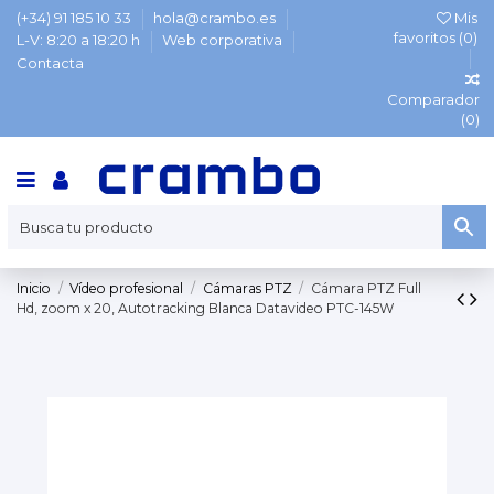
(+34) 91 185 10 33
hola@crambo.es
Mis
favoritos (
0
)
L-V: 8:20 a 18:20 h
Web corporativa
Contacta
Comparador
(
0
)
Inicio
Vídeo profesional
Cámaras PTZ
Cámara PTZ Full
Hd, zoom x 20, Autotracking Blanca Datavideo PTC-145W