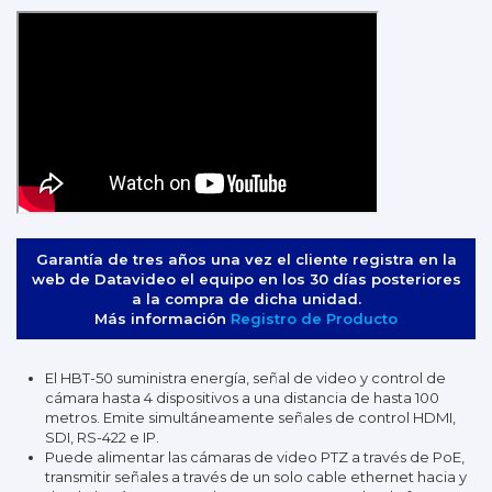
Garantía de tres años una vez el cliente registra en la
web de Datavideo el equipo en los 30 días posteriores
a la compra de dicha unidad.
Más información
Registro de Producto
El HBT-50 suministra energía, señal de video y control de
cámara hasta 4 dispositivos a una distancia de hasta 100
metros. Emite simultáneamente señales de control HDMI,
SDI, RS-422 e IP.
Puede alimentar las cámaras de video PTZ a través de PoE,
transmitir señales a través de un solo cable ethernet hacia y