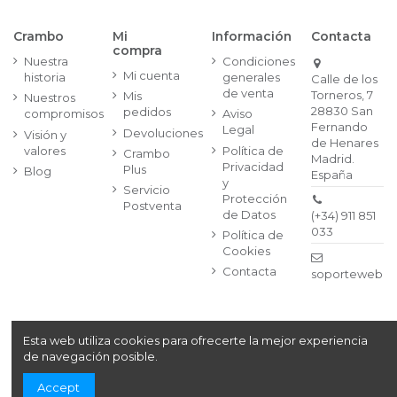
Crambo
Mi
Información
Contacta
compra
Nuestra
Condiciones
Mi cuenta
historia
generales
Calle de los
de venta
Torneros, 7
Mis
Nuestros
28830 San
pedidos
compromisos
Aviso
Fernando
Legal
Devoluciones
Visión y
de Henares
valores
Política de
Crambo
Madrid.
Privacidad
Plus
Blog
España
y
Servicio
Protección
Postventa
de Datos
(+34) 911 851
033
Política de
Cookies
Contacta
soporteweb@
Esta web utiliza cookies para ofrecerte la mejor experiencia
Copyright© 2024
Crambo, S.A. Av. de la Vía Láctea, 1,
de navegación posible.
Segunda Planta, | 28830 San Fernando de Henares,
Madrid (España)
| (+34) 911 851 033
Accept