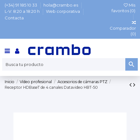
(+34) 91 185 10 33
hola@crambo.es
Mis
favoritos (
0
)
L-V: 8:20 a 18:20 h
Web corporativa
Contacta
Comparador
(
0
)
Inicio
Vídeo profesional
Accesorios de cámaras PTZ
Receptor HDBaseT de 4 canales Datavideo HBT-50