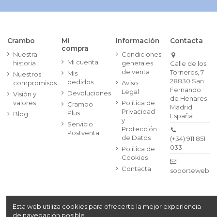
Crambo
Mi
Información
Contacta
compra
Nuestra
Condiciones
Mi cuenta
historia
generales
Calle de los
de venta
Torneros, 7
Mis
Nuestros
28830 San
pedidos
compromisos
Aviso
Fernando
Legal
Devoluciones
Visión y
de Henares
valores
Política de
Crambo
Madrid.
Privacidad
Plus
Blog
España
y
Servicio
Protección
Postventa
de Datos
(+34) 911 851
033
Política de
Cookies
Contacta
soporteweb@
Esta web utiliza cookies para ofrecerte la mejor experiencia
Copyright© 2024
Crambo, S.A. Av. de la Vía Láctea, 1,
de navegación posible.