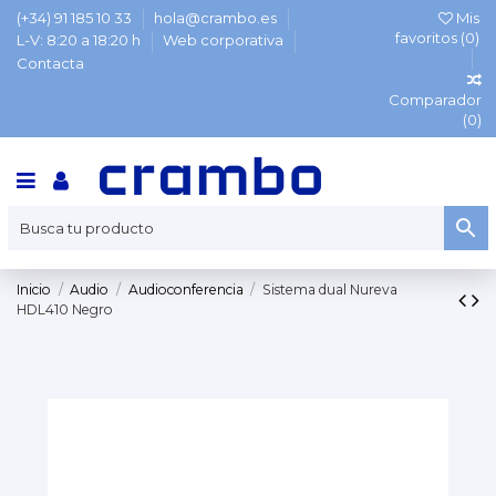
(+34) 91 185 10 33
hola@crambo.es
Mis
favoritos (
0
)
L-V: 8:20 a 18:20 h
Web corporativa
Contacta
Comparador
(
0
)
Inicio
Audio
Audioconferencia
Sistema dual Nureva
HDL410 Negro