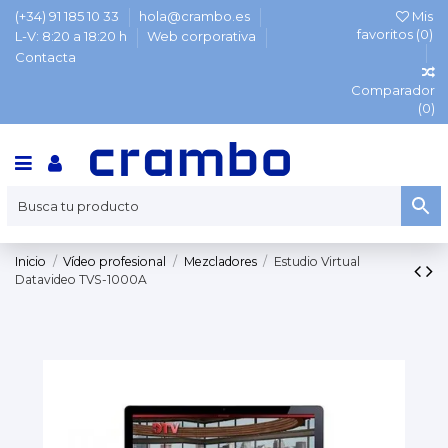
(+34) 91 185 10 33
hola@crambo.es
Mis
favoritos (
0
)
L-V: 8:20 a 18:20 h
Web corporativa
Contacta
Comparador
(
0
)
Inicio
Vídeo profesional
Mezcladores
Estudio Virtual
Datavideo TVS-1000A