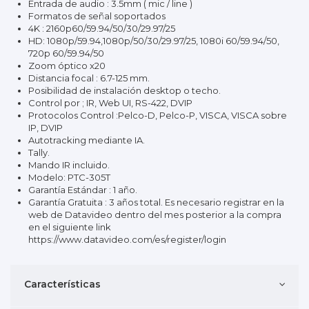
Entrada de audio : 3.5mm ( mic / line )
Formatos de señal soportados
4K : 2160p60/59.94/50/30/29.97/25
HD: 1080p/59.94,1080p/50/30/29.97/25, 1080i 60/59.94/50,
720p 60/59.94/50
Zoom óptico x20
Distancia focal : 6.7-125 mm.
Posibilidad de instalación desktop o techo.
Control por ; IR, Web UI, RS-422, DVIP
Protocolos Control :Pelco-D, Pelco-P, VISCA, VISCA sobre
IP, DVIP
Autotracking mediante IA.
Tally.
Mando IR incluido.
Modelo: PTC-305T
Garantía Estándar : 1 año.
Garantía Gratuita : 3 años total. Es necesario registrar en la
web de Datavideo dentro del mes posterior a la compra
en el siguiente link
https://www.datavideo.com/es/register/login
Características