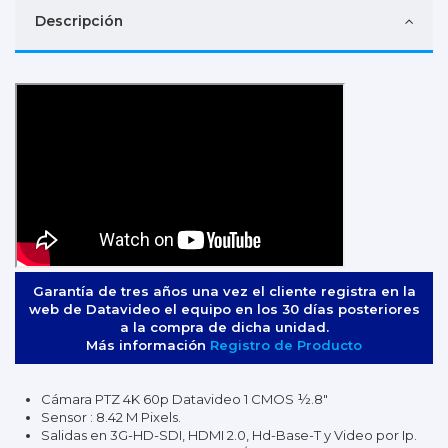
Descripción
Garantía de tres años una vez el cliente registra en la
web de Datavideo el equipo en los 30 días posteriores
a la compra de dicha unidad.
Más información
Registro de Producto
Cámara PTZ 4K 60p Datavideo 1 CMOS ½.8"
Sensor : 8.42 M Pixels.
Salidas en 3G-HD-SDI, HDMI 2.0, Hd-Base-T y Video por Ip.