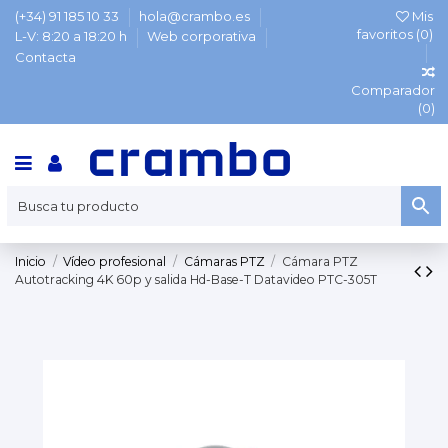
(+34) 91 185 10 33
hola@crambo.es
Mis
favoritos (
0
)
L-V: 8:20 a 18:20 h
Web corporativa
Contacta
Comparador
(
0
)
Inicio
Vídeo profesional
Cámaras PTZ
Cámara PTZ
Autotracking 4K 60p y salida Hd-Base-T Datavideo PTC-305T